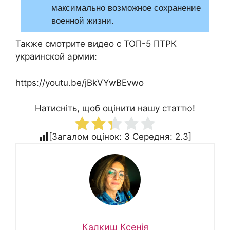
максимально возможное сохранение
военной жизни.
Также смотрите видео с ТОП-5 ПТРК
украинской армии:
https://youtu.be/jBkVYwBEvwo
Натисніть, щоб оцінити нашу статтю!
[Загалом оцінок:
3
Середня:
2.3
]
Калкиш Ксенія