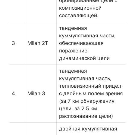
бронированные цели с
композиционной
составляющей.
тандемная
куммулятивная части,
3
Milan 2Т
обеспечивающая
поражение
динамической цели
тандемная
кумулятивная часть,
тепловизионный прицел
4
Milan 3
с двойным полем зрения
(за 7 км обнаружения
цели, за 2,5 км
распознавание цели)
двойная кумулятивная