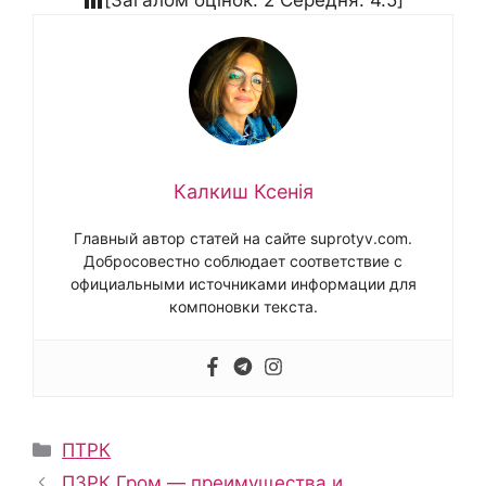
Калкиш Ксенія
Главный автор статей на сайте suprotyv.com.
Добросовестно соблюдает соответствие с
официальными источниками информации для
компоновки текста.
Рубрики
ПТРК
ПЗРК Гром — преимущества и