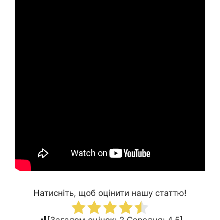
Натисніть, щоб оцінити нашу статтю!
[Загалом оцінок:
2
Середня:
4.5
]