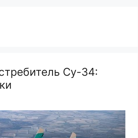
требитель Су-34:
ки