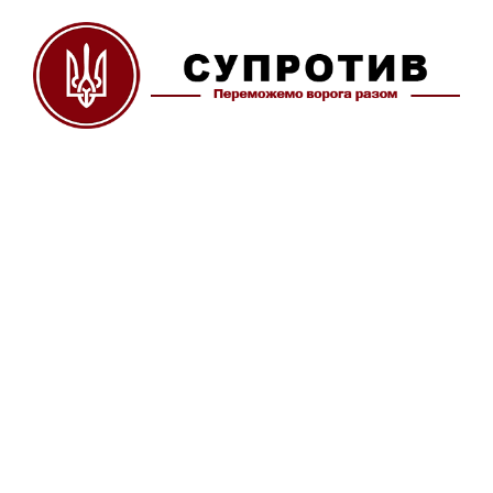
Перейти
до
вмісту