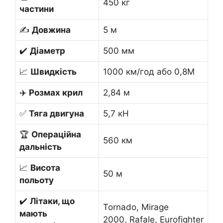
450 кг
частини
✍️
Довжина
5 м
✔️
Діаметр
500 мм
📈
Швидкість
1000 км/год або 0,8М
✈️
Розмах крил
2,84 м
✅
Тяга двигуна
5,7 кН
🏆
Операційна
560 км
дальність
📈
Висота
50 м
польоту
✔️
Літаки, що
Tornado, Mirage
мають
2000, Rafale, Eurofighter