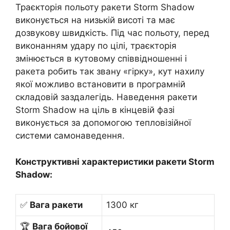
Траєкторія польоту ракети Storm Shadow
виконується на низькій висоті та має
дозвукову швидкість. Під час польоту, перед
виконанням удару по цілі, траєкторія
змінюється в кутовому співвідношенні і
ракета робить так звану «гірку», кут нахилу
якої можливо встановити в програмній
складовій заздалегідь. Наведення ракети
Storm Shadow на ціль в кінцевій фазі
виконується за допомогою тепловізійної
системи самонаведення.
Конструктивні характеристики ракети Storm
Shadow:
✅
Вага ракети
1300 кг
🏆
Вага бойової