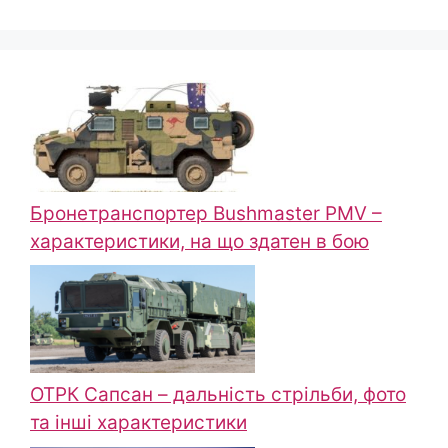
Бронетранспортер Bushmaster PMV –
характеристики, на що здатен в бою
ОТРК Сапсан – дальність стрільби, фото
та інші характеристики