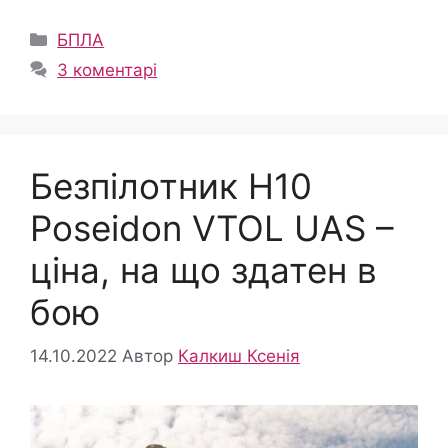
Категорії
БПЛА
3 коментарі
Безпілотник H10
Poseidon VTOL UAS –
ціна, на що здатен в
бою
14.10.2022
Автор
Калкиш Ксенія