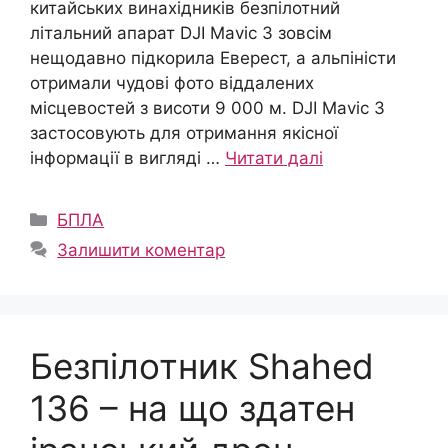
китайських винахідників безпілотний
літальний апарат DJI Mavic 3 зовсім
нещодавно підкорила Еверест, а альпіністи
отримали чудові фото віддалених
місцевостей з висоти 9 000 м. DJI Mavic 3
застосовують для отримання якісної
інформації в вигляді …
Читати далі
Категорії
БПЛА
Залишити коментар
Безпілотник Shahed
136 – на що здатен