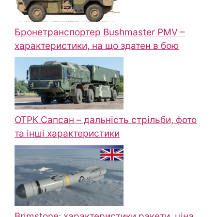
Бронетранспортер Bushmaster PMV –
характеристики, на що здатен в бою
ОТРК Сапсан – дальність стрільби, фото
та інші характеристики
Brimstone: характеристики ракети, ціна,