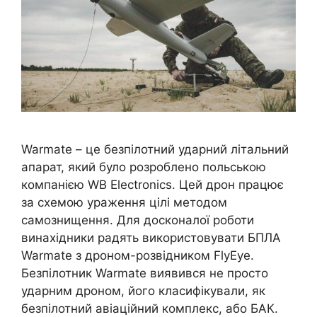
Warmate – це безпілотний ударний літальний
апарат, який було розроблено польською
компанією WB Electronics. Цей дрон працює
за схемою ураження цілі методом
самознищення. Для досконалої роботи
винахідники радять використовувати БПЛА
Warmate з дроном-розвідником FlyEye.
Безпілотник Warmate виявився не просто
ударним дроном, його класифікували, як
безпілотний авіаційний комплекс, або БАК.