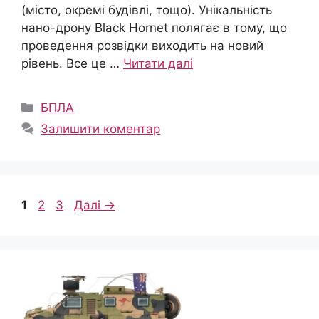
(місто, окремі будівлі, тощо). Унікальність
нано-дрону Black Hornet полягає в тому, що
проведення розвідки виходить на новий
рівень. Все це …
Читати далі
Категорії
БПЛА
Залишити коментар
Сторінка
Сторінка
Сторінка
1
2
3
Далі
→