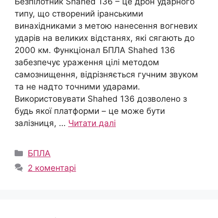
Безпілотник Shahed 136 – це дрон ударного
типу, що створений іранськими
винахідниками з метою нанесення вогневих
ударів на великих відстанях, які сягають до
2000 км. Функціонал БПЛА Shahed 136
забезпечує ураження цілі методом
самознищення, відрізняється гучним звуком
та не надто точними ударами.
Використовувати Shahed 136 дозволено з
будь якої платформи – це може бути
залізниця, …
Читати далі
Категорії
БПЛА
2 коментарі