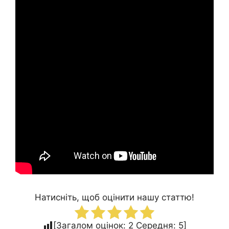
Натисніть, щоб оцінити нашу статтю!
[Загалом оцінок:
2
Середня:
5
]