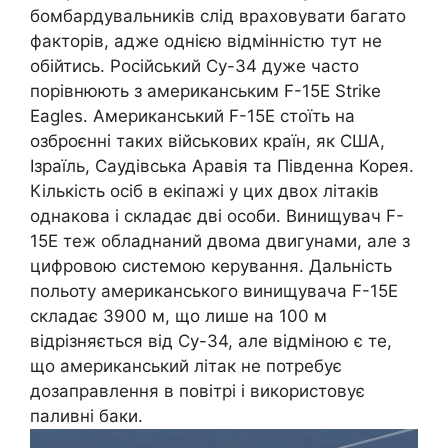
бомбардувальників слід враховувати багато
факторів, адже однією відмінністю тут не
обійтись. Російський Су-34 дуже часто
порівнюють з американським F-15E Strike
Eagles. Американський F-15E стоїть на
озброєнні таких військових країн, як США,
Ізраїль, Саудівська Аравія та Південна Корея.
Кількість осіб в екіпажі у цих двох літаків
однакова і складає дві особи. Винищувач F-
15E теж обладнаний двома двигунами, але з
цифровою системою керування. Дальність
польоту американського винищувача F-15E
складає 3900 м, що лише на 100 м
відрізняється від Су-34, але відміною є те,
що американський літак не потребує
дозаправлення в повітрі і використовує
паливні баки.