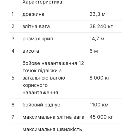
Характеристика:
1
довжина
23,3 м
2
злітна вага
38 240 кг
3
розмах крил
14,7 м
4
висота
6 м
бойове навантаження 12
точок підвіски з
5
загальною вагою
8 000 кг
корисного
навантаження
6
бойовий радіус
1100 км
7
максимальна злітна вага
45 000 кг
максимальна швидкість