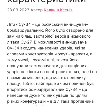
28.03.2023
Автор
Калкиш Ксенія
Літак Су-34 – це російський винищувач-
бомбардувальник. Його було створено для
заміни більш застарілої версії військового
літака Су-27. В можливості винищувача
Су-34 входить нанесення ударів, які за
словами конструкторів можуть вражати, в
тому числі, і рухомі цілі, також його
планували застосовувати для нищівних
ударів не тільки по повітряних цілях, але і по
наземних мішенях, що мають невелику
площу. Тобто, найперше з чим повинен був
впоратись бомбардувальник Су-34 – це
нанесення дуже точних ударів по цілям
різних конфігурацій – від літака противника