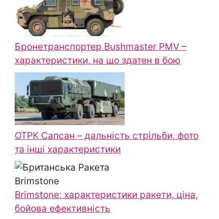
Бронетранспортер Bushmaster PMV –
характеристики, на що здатен в бою
ОТРК Сапсан – дальність стрільби, фото
та інші характеристики
Brimstone: характеристики ракети, ціна,
бойова ефективність