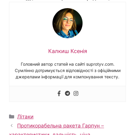
Калкиш Ксенія
Головний автор статей на сайті suprotyv.com.
Сумлінно дотримується відповідності з офіційними
джерелами інформації для компонування тексту.
Категорії
Літаки
Протикорабельна ракета Гарпун –
характеристики, дальність, ціна