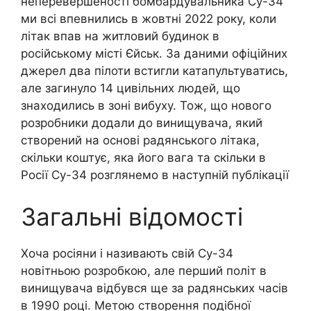
неперевершеності бомбардувальника Су-34
ми всі впевнились в жовтні 2022 року, коли
літак впав на житловий будинок в
російському місті Єйськ. За даними офіційних
джерел два пілоти встигли катапультуватись,
але загинуло 14 цивільних людей, що
знаходились в зоні вибуху. Тож, що нового
розробники додали до винищувача, який
створений на основі радянського літака,
скільки коштує, яка його вага та скільки в
Росії Су-34 розглянемо в наступній публікації
Загальні відомості
Хоча росіяни і називають свій Су-34
новітньою розробкою, але перший політ в
винищувача відбувся ще за радянських часів
в 1990 році. Метою створення подібної