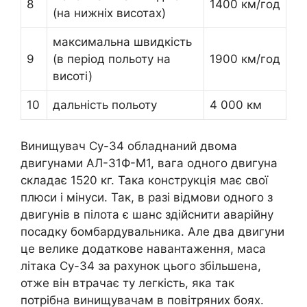
8
1400 км/год
(на нижніх висотах)
максимальна швидкість
9
(в період польоту на
1900 км/год
висоті)
10
дальність польоту
4 000 км
Винищувач Су-34 обладнаний двома
двигунами АЛ-31Ф-М1, вага одного двигуна
складає 1520 кг. Така конструкція має свої
плюси і мінуси. Так, в разі відмови одного з
двигунів в пілота є шанс здійснити аварійну
посадку бомбардувальника. Але два двигуни
це велике додаткове навантаження, маса
літака Су-34 за рахунок цього збільшена,
отже він втрачає ту легкість, яка так
потрібна винищувачам в повітряних боях.