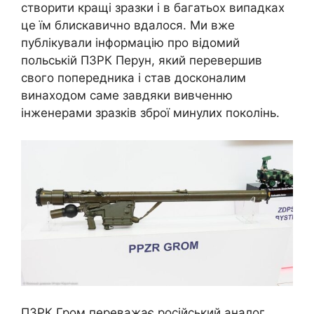
створити кращі зразки і в багатьох випадках
це їм блискавично вдалося. Ми вже
публікували інформацію про відомий
польській ПЗРК Перун, який перевершив
свого попередника і став досконалим
винаходом саме завдяки вивченню
інженерами зразків зброї минулих поколінь.
ПЗРК Гром переважає російський аналог