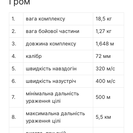
Гром
1.
вага комплексу
18,5 кг
2.
вага бойової частини
1,27 кг
3.
довжина комплексу
1,648 м
4.
калібр
72 мм
5.
швидкість навздогін
320 м/с
6.
швидкість назустріч
400 м/с
мінімальна дальність
7.
500 м
ураження цілі
максимальна дальність
8.
5,5 км
ураження цілі